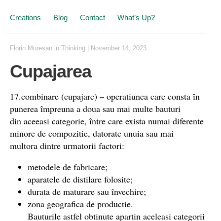
Creations
Blog
Contact
What’s Up?
Florin Muresan
in
Thinking
|
November 14, 2023
Cupajarea
17.combinare (cupajare) – operatiunea care consta în
punerea împreuna a doua sau mai multe bauturi
din aceeasi categorie, între care exista numai diferente
minore de compozitie, datorate unuia sau mai
multora dintre urmatorii factori:
metodele de fabricare;
aparatele de distilare folosite;
durata de maturare sau învechire;
zona geografica de productie.
Bauturile astfel obtinute apartin aceleasi categorii