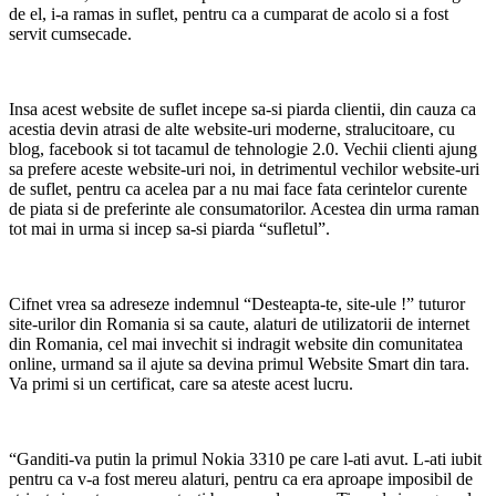
de el, i-a ramas in suflet, pentru ca a cumparat de acolo si a fost
servit cumsecade.
Insa acest website de suflet incepe sa-si piarda clientii, din cauza ca
acestia devin atrasi de alte website-uri moderne, stralucitoare, cu
blog, facebook si tot tacamul de tehnologie 2.0. Vechii clienti ajung
sa prefere aceste website-uri noi, in detrimentul vechilor website-uri
de suflet, pentru ca acelea par a nu mai face fata cerintelor curente
de piata si de preferinte ale consumatorilor. Acestea din urma raman
tot mai in urma si incep sa-si piarda “sufletul”.
Cifnet vrea sa adreseze indemnul “Desteapta-te, site-ule !” tuturor
site-urilor din Romania si sa caute, alaturi de utilizatorii de internet
din Romania, cel mai invechit si indragit website din comunitatea
online, urmand sa il ajute sa devina primul Website Smart din tara.
Va primi si un certificat, care sa ateste acest lucru.
“Ganditi-va putin la primul Nokia 3310 pe care l-ati avut. L-ati iubit
pentru ca v-a fost mereu alaturi, pentru ca era aproape imposibil de