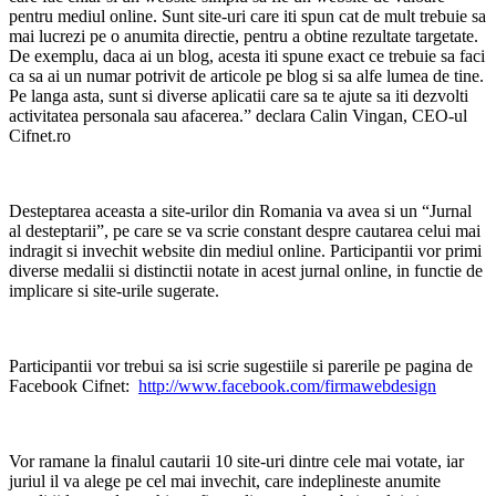
pentru mediul online. Sunt site-uri care iti spun cat de mult trebuie sa
mai lucrezi pe o anumita directie, pentru a obtine rezultate targetate.
De exemplu, daca ai un blog, acesta iti spune exact ce trebuie sa faci
ca sa ai un numar potrivit de articole pe blog si sa alfe lumea de tine.
Pe langa asta, sunt si diverse aplicatii care sa te ajute sa iti dezvolti
activitatea personala sau afacerea.” declara Calin Vingan, CEO-ul
Cifnet.ro
Desteptarea aceasta a site-urilor din Romania va avea si un “Jurnal
al desteptarii”, pe care se va scrie constant despre cautarea celui mai
indragit si invechit website din mediul online. Participantii vor primi
diverse medalii si distinctii notate in acest jurnal online, in functie de
implicare si site-urile sugerate.
Participantii vor trebui sa isi scrie sugestiile si parerile pe pagina de
Facebook Cifnet:
http://www.facebook.com/firmawebdesign
Vor ramane la finalul cautarii 10 site-uri dintre cele mai votate, iar
juriul il va alege pe cel mai invechit, care indeplineste anumite