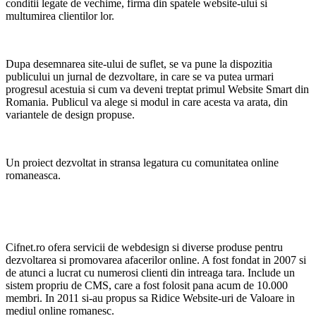
conditii legate de vechime, firma din spatele website-ului si
multumirea clientilor lor.
Dupa desemnarea site-ului de suflet, se va pune la dispozitia
publicului un jurnal de dezvoltare, in care se va putea urmari
progresul acestuia si cum va deveni treptat primul Website Smart din
Romania. Publicul va alege si modul in care acesta va arata, din
variantele de design propuse.
Un proiect dezvoltat in stransa legatura cu comunitatea online
romaneasca.
Cifnet.ro ofera servicii de webdesign si diverse produse pentru
dezvoltarea si promovarea afacerilor online. A fost fondat in 2007 si
de atunci a lucrat cu numerosi clienti din intreaga tara. Include un
sistem propriu de CMS, care a fost folosit pana acum de 10.000
membri. In 2011 si-au propus sa Ridice Website-uri de Valoare in
mediul online romanesc.