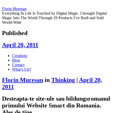
Florin Muresan
Everything In Life Is Touched by Digital Magic. I brought Digital
Magic Into The World Through 29 Products I’ve Built and Sold
World-Wide
Published
April 20, 2011
Skip
Creations
to
Blog
content
Contact
What’s Up?
Florin Muresan
in
Thinking
|
April 20,
2011
Desteapta-te site-ule sau bildungsromanul
primului Website Smart din Romania.
Ales de tine