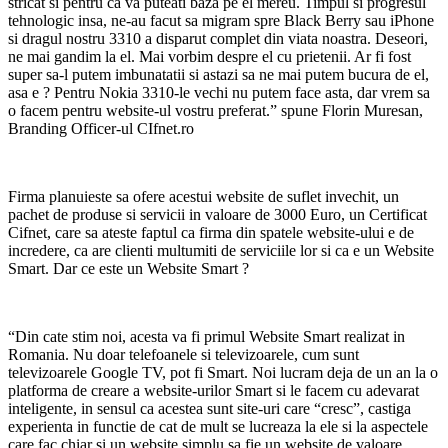
stricat si pentru ca va puteati baza pe el mereu. Timpul si progresul
tehnologic insa, ne-au facut sa migram spre Black Berry sau iPhone
si dragul nostru 3310 a disparut complet din viata noastra. Deseori,
ne mai gandim la el. Mai vorbim despre el cu prietenii. Ar fi fost
super sa-l putem imbunatatii si astazi sa ne mai putem bucura de el,
asa e ? Pentru Nokia 3310-le vechi nu putem face asta, dar vrem sa
o facem pentru website-ul vostru preferat.” spune Florin Muresan,
Branding Officer-ul CIfnet.ro
Firma planuieste sa ofere acestui website de suflet invechit, un
pachet de produse si servicii in valoare de 3000 Euro, un Certificat
Cifnet, care sa ateste faptul ca firma din spatele website-ului e de
incredere, ca are clienti multumiti de serviciile lor si ca e un Website
Smart. Dar ce este un Website Smart ?
“Din cate stim noi, acesta va fi primul Website Smart realizat in
Romania. Nu doar telefoanele si televizoarele, cum sunt
televizoarele Google TV, pot fi Smart. Noi lucram deja de un an la o
platforma de creare a website-urilor Smart si le facem cu adevarat
inteligente, in sensul ca acestea sunt site-uri care “cresc”, castiga
experienta in functie de cat de mult se lucreaza la ele si la aspectele
care fac chiar si un website simplu sa fie un website de valoare